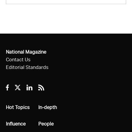
Facebook
Twitter
Linkedin
RSS
National Magazine
Contact Us
Editorial Standards
Facebook
Twitter
Linkedin
RSS
All
Hot Topics
All
In-depth
All
Influence
All
People