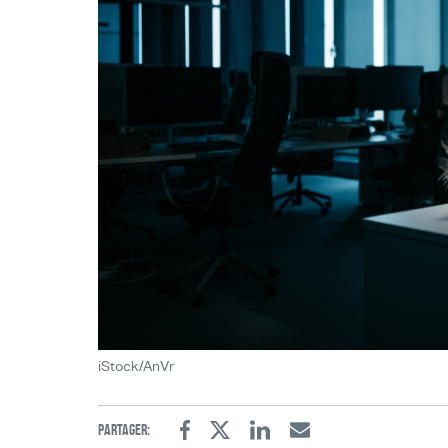
iStock/AnVr
Partager:
Facebook
Twitter
Linkedin
Email