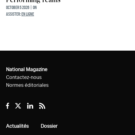
Performing Teams
October 5 2026 | ON
ASSISTER:
EN LIGNE
National Magazine
Contactez-nous
Normes éditoriales
Facebook
Twitter
Linkedin
RSS
Tous
Actualités
Tous
Dossier