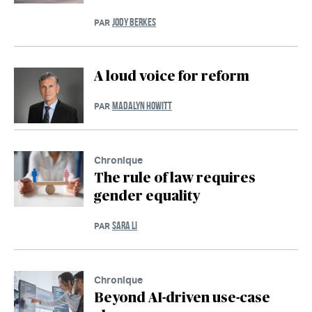
JODY BERKES
PAR
A loud voice for reform
MADALYN HOWITT
PAR
Chronique
The rule of law requires
gender equality
SARA LI
PAR
Chronique
Beyond AI-driven use-case