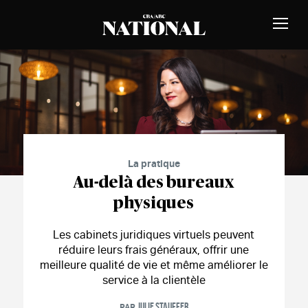
Passer au contenu
MEMBRES
Bascu
la
naviga
CBA
National
Magazine
La pratique
Au-delà des bureaux
physiques
Les cabinets juridiques virtuels peuvent
réduire leurs frais généraux, offrir une
meilleure qualité de vie et même améliorer le
service à la clientèle
JULIE STAUFFER
PAR