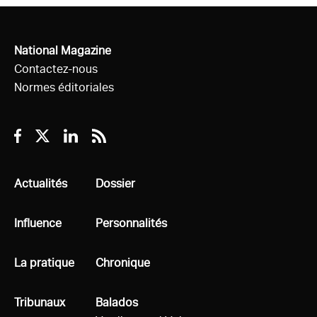
National Magazine
Contactez-nous
Normes éditoriales
Facebook
Twitter
Linkedin
RSS
Tous
Actualités
Tous
Dossier
Tous
Influence
Tous
Personnalités
Tous
La pratique
Tous
Chronique
Tous
Tribunaux
Tous
Balados