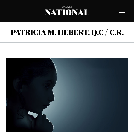
Passer au contenu
MEMBRES
Bascu
la
naviga
PATRICIA M. HEBERT, Q.C / C.R.