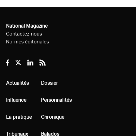
National Magazine
Contactez-nous
Normes éditoriales
Facebook
Twitter
Linkedin
RSS
Tous
Actualités
Tous
Dossier
Tous
Influence
Tous
Personnalités
Tous
La pratique
Tous
Chronique
Tous
Tribunaux
Tous
Balados