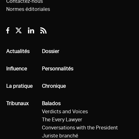
Contactez-nous
Normes éditoriales
Facebook
Twitter
Linkedin
RSS
Tous
Actualités
Tous
Dossier
Tous
Influence
Tous
Personnalités
Tous
La pratique
Tous
Chronique
Tous
Tribunaux
Tous
Balados
Verdicts and Voices
The Every Lawyer
Conversations with the President
Juriste branché