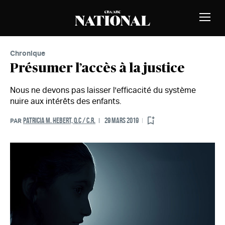
Passer au contenu
MEMBRES
Bascu
la
naviga
Chronique
Présumer l’accès à la justice
Nous ne devons pas laisser l'efficacité du système
nuire aux intérêts des enfants.
PATRICIA M. HEBERT, Q.C / C.R.
29 MARS 2019
PAR