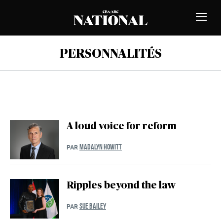
Passer au contenu
MEMBRES
Bascu
la
naviga
PERSONNALITÉS
A loud voice for reform
MADALYN HOWITT
PAR
Ripples beyond the law
SUE BAILEY
PAR