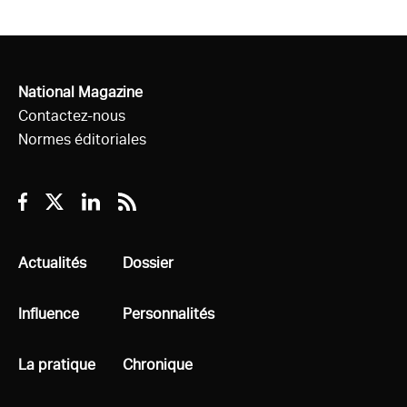
National Magazine
Contactez-nous
Normes éditoriales
Facebook
Twitter
Linkedin
RSS
Tous
Actualités
Tous
Dossier
Tous
Influence
Tous
Personnalités
Tous
La pratique
Tous
Chronique