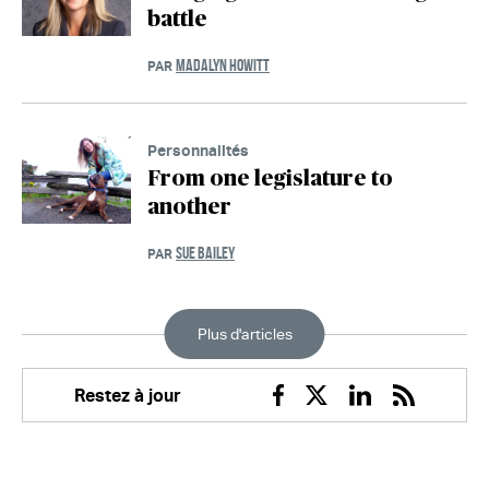
battle
MADALYN HOWITT
PAR
Personnalités
From one legislature to
another
SUE BAILEY
PAR
Plus d'articles
Restez à jour
Facebook
Twitter
Linkedin
RSS