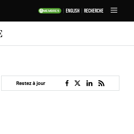
English
Recherche
MEMBRES
Basculer
la
navigation
E
Restez à jour
Facebook
Twitter
Linkedin
RSS