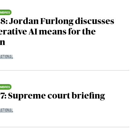
8: Jordan Furlong discusses
rative AI means for the
on
NATIONAL
7: Supreme court briefing
NATIONAL