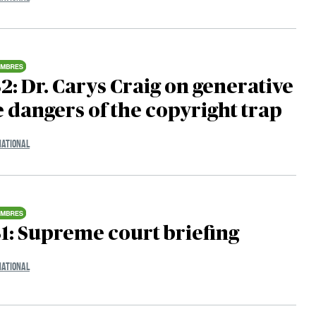
2: Dr. Carys Craig on generative
e dangers of the copyright trap
NATIONAL
1: Supreme court briefing
NATIONAL