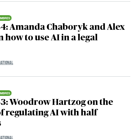
34: Amanda Chaboryk and Alex
 how to use AI in a legal
NATIONAL
33: Woodrow Hartzog on the
f regulating AI with half
s
NATIONAL