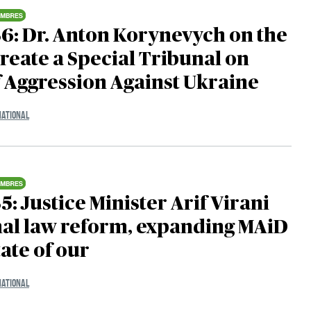
6: Dr. Anton Korynevych on the
 create a Special Tribunal on
 Aggression Against Ukraine
NATIONAL
5: Justice Minister Arif Virani
nal law reform, expanding MAiD
tate of our
NATIONAL