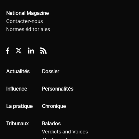
National Magazine
Contactez-nous
Normes éditoriales
Facebook
Twitter
Linkedin
RSS
Tous
Actualités
Tous
Dossier
Tous
Influence
Tous
Personnalités
Tous
La pratique
Tous
Chronique
Tous
Tribunaux
Tous
Balados
Verdicts and Voices