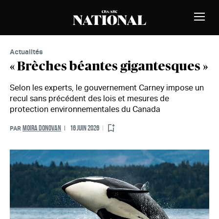
Passer au contenu
MEMBRES
Bascu
la
naviga
Actualités
« Brèches béantes gigantesques »
Selon les experts, le gouvernement Carney impose un
recul sans précédent des lois et mesures de
protection environnementales du Canada
MOIRA DONOVAN
16 JUIN 2026
PAR