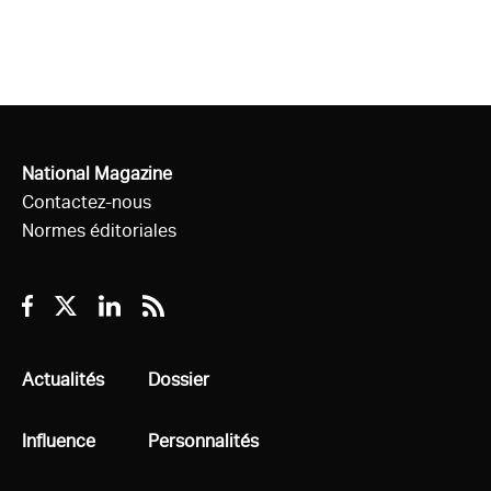
National Magazine
Contactez-nous
Normes éditoriales
Facebook
Twitter
Linkedin
RSS
Tous
Actualités
Tous
Dossier
Tous
Influence
Tous
Personnalités