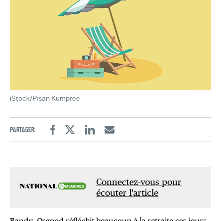
iStock/Pisan Kumpree
Partager:
Facebook
Twitter
Linkedin
Email
Connectez-vous pour
écouter l'article
Randy Osgood réfléchit beaucoup à la retraite ces jours-