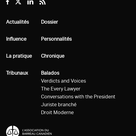
Facebook
Twitter
Linkedin
RSS
Tous
Actualités
Tous
Dossier
Tous
Influence
Tous
Personnalités
Tous
La pratique
Tous
Chronique
Tous
Tribunaux
Tous
Balados
Verdicts and Voices
The Every Lawyer
Conversations with the President
Juriste branché
Droit Moderne