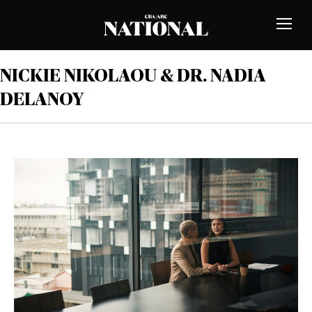
Passer au contenu
MEMBRES
Bascu
la
naviga
NICKIE NIKOLAOU & DR. NADIA
DELANOY