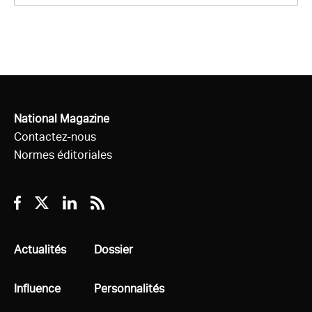
National Magazine
Contactez-nous
Normes éditoriales
Facebook
Twitter
Linkedin
RSS
Tous
Actualités
Tous
Dossier
Tous
Influence
Tous
Personnalités