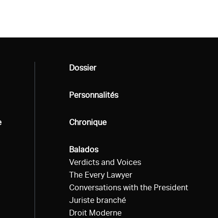
Tous
Dossier
Tous
Personnalités
e
Tous
Chronique
Tous
Balados
Verdicts and Voices
The Every Lawyer
Conversations with the President
Juriste branché
Droit Moderne