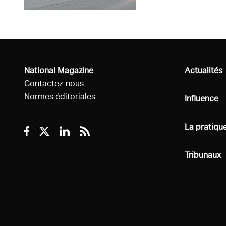
National Magazine
Tous
Actualités
Contactez-nous
Normes éditoriales
Tous
Influence
Tous
La pratiqu
Facebook
Twitter
Linkedin
RSS
Tous
Tribunaux