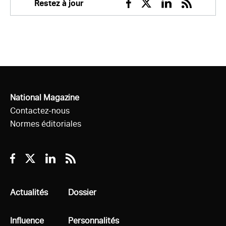
Restez à jour
Facebook
Twitter
Linkedin
RSS
National Magazine
Contactez-nous
Normes éditoriales
Facebook
Twitter
Linkedin
RSS
Tous
Actualités
Tous
Dossier
Tous
Influence
Tous
Personnalités