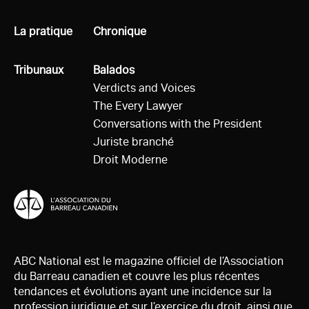
Tous
La pratique
Tous
Chronique
Tous
Tribunaux
Tous
Balados
Verdicts and Voices
The Every Lawyer
Conversations with the President
Juriste branché
Droit Moderne
ABC National est le magazine officiel de l’Association
du Barreau canadien et couvre les plus récentes
tendances et évolutions ayant une incidence sur la
profession juridique et sur l’exercice du droit, ainsi que