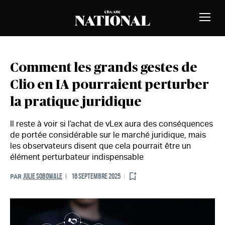
Passer au contenu
MEMBRES
Bascu
la
naviga
Comment les grands gestes de
Clio en IA pourraient perturber
la pratique juridique
Il reste à voir si l’achat de vLex aura des conséquences
de portée considérable sur le marché juridique, mais
les observateurs disent que cela pourrait être un
élément perturbateur indispensable
JULIE SOBOWALE
16 SEPTEMBRE 2025
PAR