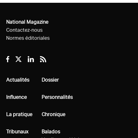
National Magazine
Contactez-nous
Normes éditoriales
Facebook
Twitter
Linkedin
RSS
Tous
Actualités
Tous
Dossier
Tous
Influence
Tous
Personnalités
Tous
La pratique
Tous
Chronique
Tous
Tribunaux
Tous
Balados