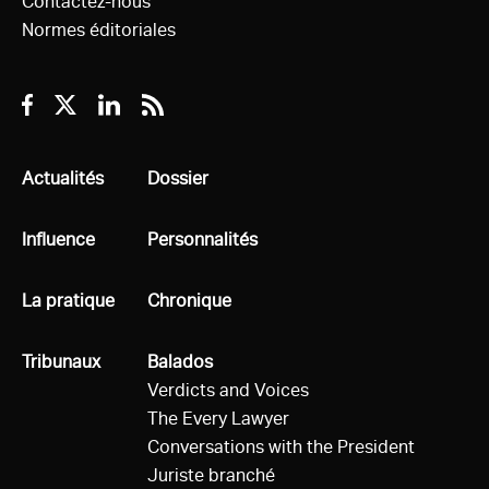
Contactez-nous
Normes éditoriales
Facebook
Twitter
Linkedin
RSS
Tous
Actualités
Tous
Dossier
Tous
Influence
Tous
Personnalités
Tous
La pratique
Tous
Chronique
Tous
Tribunaux
Tous
Balados
Verdicts and Voices
The Every Lawyer
Conversations with the President
Juriste branché