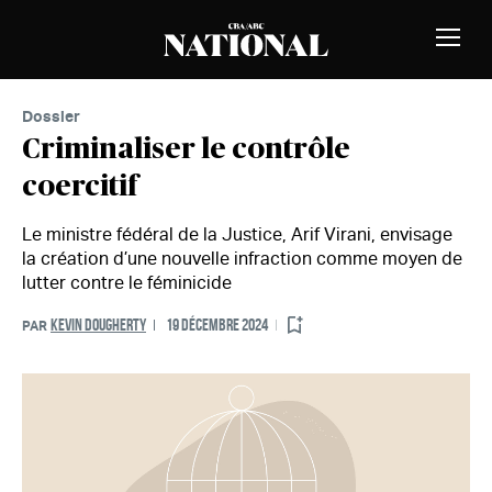
Passer au contenu
MEMBRES
Bascu
la
naviga
Dossier
Criminaliser le contrôle
coercitif
Le ministre fédéral de la Justice, Arif Virani, envisage
la création d’une nouvelle infraction comme moyen de
lutter contre le féminicide
KEVIN DOUGHERTY
19 DÉCEMBRE 2024
PAR