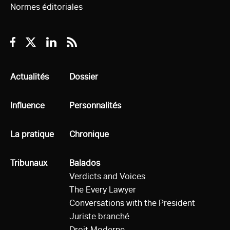
Normes éditoriales
Facebook
Twitter
Linkedin
RSS
Tous
Actualités
Tous
Dossier
Tous
Influence
Tous
Personnalités
Tous
La pratique
Tous
Chronique
Tous
Tribunaux
Tous
Balados
Verdicts and Voices
The Every Lawyer
Conversations with the President
Juriste branché
Droit Moderne