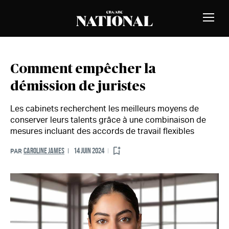
Passer au contenu
MEMBRES
Bascu
la
naviga
Comment empêcher la
démission de juristes
Les cabinets recherchent les meilleurs moyens de
conserver leurs talents grâce à une combinaison de
mesures incluant des accords de travail flexibles
CAROLINE JAMES
14 JUIN 2024
PAR