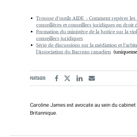
Trousse d’outils AIDE : Comment repérer les ca
conseillères et conseillers juridiques en droit d
Formation du ministère de la Justice sur la viole
conseillers juridiques
Série de discussions sur la médiation et l’arbit
l’Association du Barreau canadien
(uniquemen
Partager:
Facebook
Twitter
Linkedin
Email
Caroline James est avocate au sein du cabine
Britannique.