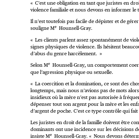
« C’est une obligation en tant que juristes en dro
violence familiale et nous devons en informer le 
Il n’est toutefois pas facile de dépister et de gér
e
souligne M
Hounsell-Gray.
« Les clients parlent assez spontanément de viole
signes physiques de violence. Ils hésitent beauco
d’abus du genre harcèlement. »
e
Selon M
Hounsell-Gray, un comportement coerciti
que l’agression physique ou sexuelle.
« La coercition et la domination, ce sont des cho
longtemps, mais nous n’avions pas de mots alors
insidieux où la mère n’est pas autorisée à fréquen
dépenser tout son argent pour la mère et les enfa
d’argent de poche. C’est ce type contrôle qui fai
Les juristes en droit de la famille doivent être c
dominants ont une incidence sur les décisions de
e
insiste M
Hounsell-Gray. « Nous devons détermin