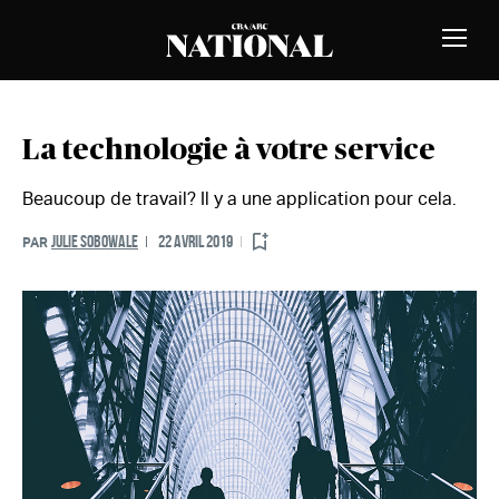
Passer au contenu
MEMBRES
Bascu
la
naviga
La technologie à votre service
Beaucoup de travail? Il y a une application pour cela.
JULIE SOBOWALE
22 AVRIL 2019
PAR