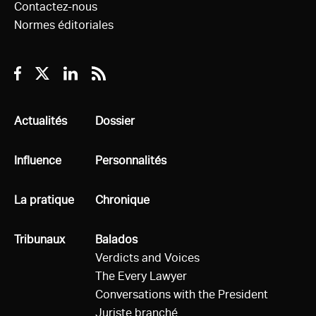
Contactez-nous
Normes éditoriales
Facebook
Twitter
Linkedin
RSS
Tous
Actualités
Tous
Dossier
Tous
Influence
Tous
Personnalités
Tous
La pratique
Tous
Chronique
Tous
Tribunaux
Tous
Balados
Verdicts and Voices
The Every Lawyer
Conversations with the President
Juriste branché