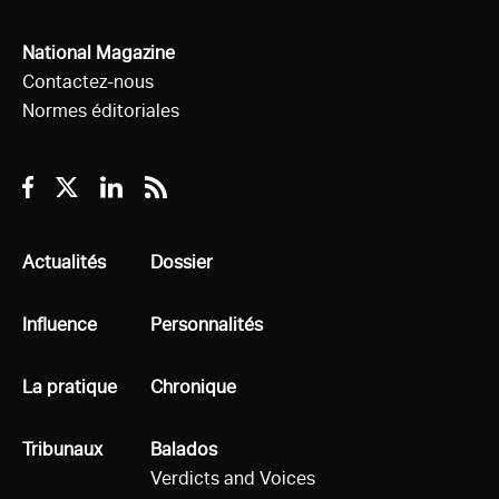
National Magazine
Contactez-nous
Normes éditoriales
Facebook
Twitter
Linkedin
RSS
Tous
Actualités
Tous
Dossier
Tous
Influence
Tous
Personnalités
Tous
La pratique
Tous
Chronique
Tous
Tribunaux
Tous
Balados
Verdicts and Voices