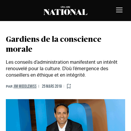
Passer au contenu
MEMBRES
Bascu
la
naviga
Gardiens de la conscience
morale
Les conseils d’administration manifestent un intérêt
renouvelé pour la culture. D’où l’émergence des
conseillers en éthique et en intégrité.
JIM MIDDLEMISS
25 MARS 2019
PAR