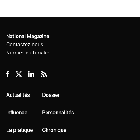
National Magazine
Contactez-nous
Normes éditoriales
Facebook
Twitter
Linkedin
RSS
Tous
Actualités
Tous
Dossier
Tous
Influence
Tous
Personnalités
Tous
La pratique
Tous
Chronique