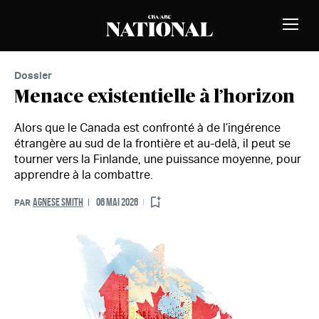
Passer au contenu
MEMBRES
Bascu
la
naviga
Dossier
Menace existentielle à l’horizon
Alors que le Canada est confronté à de l’ingérence
étrangère au sud de la frontière et au-delà, il peut se
tourner vers la Finlande, une puissance moyenne, pour
apprendre à la combattre.
AGNESE SMITH
06 MAI 2026
PAR