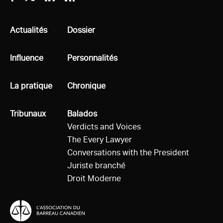
Facebook
Twitter
Linkedin
RSS
Tous
Actualités
Tous
Dossier
Tous
Influence
Tous
Personnalités
Tous
La pratique
Tous
Chronique
Tous
Tribunaux
Tous
Balados
Verdicts and Voices
The Every Lawyer
Conversations with the President
Juriste branché
Droit Moderne