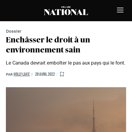
Passer au contenu
MEMBRES
Bascu
la
naviga
Dossier
Enchâsser le droit à un
environnement sain
Le Canada devrait emboîter le pas aux pays qui le font.
HOLLY LAKE
28 AVRIL 2022
PAR