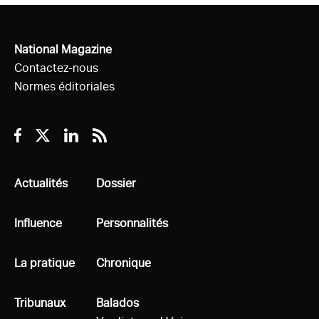
National Magazine
Contactez-nous
Normes éditoriales
Facebook
Twitter
Linkedin
RSS
Tous
Actualités
Tous
Dossier
Tous
Influence
Tous
Personnalités
Tous
La pratique
Tous
Chronique
Tous
Tribunaux
Tous
Balados