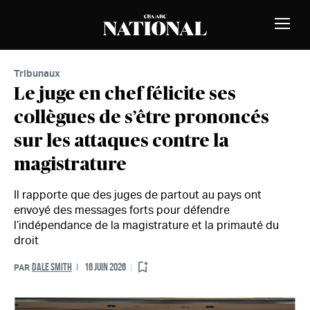
Passer au contenu
MEMBRES
Bascu
la
naviga
Tribunaux
Le juge en chef félicite ses
collègues de s’être prononcés
sur les attaques contre la
magistrature
Il rapporte que des juges de partout au pays ont
envoyé des messages forts pour défendre
l’indépendance de la magistrature et la primauté du
droit
DALE SMITH
16 JUIN 2026
PAR