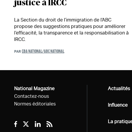
justice à IRCC
La Section du droit de l’immigration de l’ABC
propose des suggestions pratiques pour améliorer
l’efficacité, la transparence et la responsabilisation à
IRCC.
CBA NATIONAL/ABC NATIONAL
PAR
National Magazine
Tous
Actualités
Contactez-nous
Normes éditoriales
Tous
Influence
Tous
La pratiqu
Facebook
Twitter
Linkedin
RSS