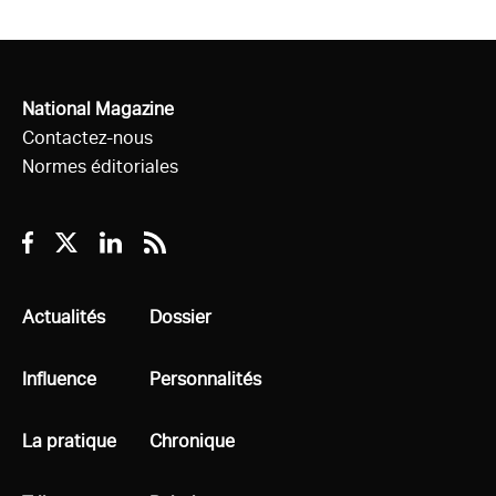
National Magazine
Contactez-nous
Normes éditoriales
Facebook
Twitter
Linkedin
RSS
Tous
Actualités
Tous
Dossier
Tous
Influence
Tous
Personnalités
Tous
La pratique
Tous
Chronique