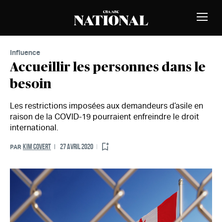
Passer au contenu
MEMBRES
Bascu
la
naviga
Influence
Accueillir les personnes dans le
besoin
Les restrictions imposées aux demandeurs d’asile en
raison de la COVID-19 pourraient enfreindre le droit
international.
KIM COVERT
27 AVRIL 2020
PAR