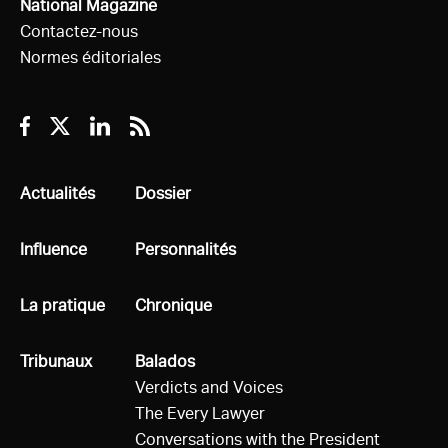
National Magazine
Contactez-nous
Normes éditoriales
Facebook
Twitter
Linkedin
RSS
Tous
Actualités
Tous
Dossier
Tous
Influence
Tous
Personnalités
Tous
La pratique
Tous
Chronique
Tous
Tribunaux
Tous
Balados
Verdicts and Voices
The Every Lawyer
Conversations with the President