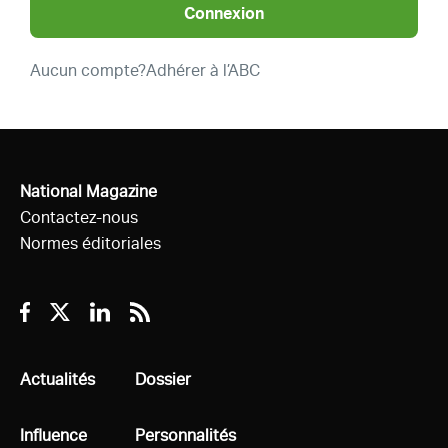
Connexion
Aucun compte?
Adhérer à l’ABC
National Magazine
Contactez-nous
Normes éditoriales
Facebook
Twitter
Linkedin
RSS
Tous
Actualités
Tous
Dossier
Tous
Influence
Tous
Personnalités