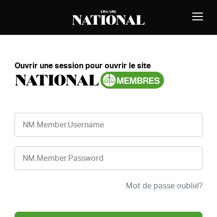
Passer au contenu
MEMBRES
Bascu
la
naviga
Ouvrir une session pour ouvrir le site
NM.Member.Username
NM.Member.Password
Mot de passe oublié?